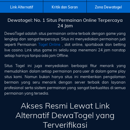
Link Alternatif
Kritik dan Saran
Zona Dewatogel
Dewatogel: No. 1 Situs Permainan Online Terpercaya
24 Jam
DewaTogel
adalah situs permainan online terbaik dengan game yang
lengkap dan sangat terpercaya. Situs ini menyediakan permainan judi
seperti Permainan
Togel Online
, slot online, sportsbook dan betting
live casino. Link situs game ini selalu siap menemani 24 jam nonstop
setiap harinya tanpa ada jam Offline.
Situs Togel ini juga menyediakan berbagai fitur menarik yang
memudahkan dalam setiap permainan para user di dalam game play
situs kami. Namun bukan hanya situs ini memberikan pengalaman
bermain yang seru menarik dengan server terbaik dan layanan
profesional serta sisitem permainan yang sangat berkualitas di semua
permainan yang tersedia.
Akses Resmi Lewat Link
Alternatif DewaTogel yang
Terverifikasi