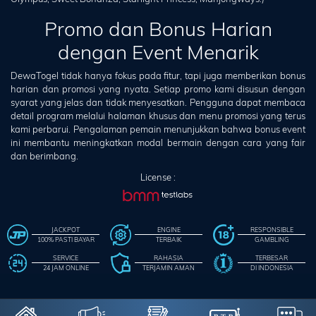
Promo dan Bonus Harian
dengan Event Menarik
DewaTogel tidak hanya fokus pada fitur, tapi juga memberikan bonus
harian dan promosi yang nyata. Setiap promo kami disusun dengan
syarat yang jelas dan tidak menyesatkan. Pengguna dapat membaca
detail program melalui halaman khusus dan menu promosi yang terus
kami perbarui. Pengalaman pemain menunjukkan bahwa bonus event
ini membantu meningkatkan modal bermain dengan cara yang fair
dan berimbang.
License :
JACKPOT
ENGINE
RESPONSIBLE
100% PASTI BAYAR
TERBAIK
GAMBLING
SERVICE
RAHASIA
TERBESAR
24 JAM ONLINE
TERJAMIN AMAN
DI INDONESIA