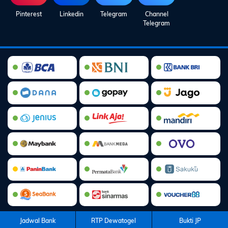
Arcade
Pinterest
Linkedin
Telegram
Channel
Telegram
Deposit
History
Referral
Promosi
Hubungi
Kami
Download
6 ©
WATOGEL
right
Jadwal Bank
RTP Dewatogel
Bukti JP
erved