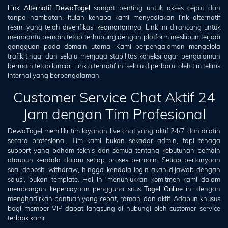
Link Alternatif DewaTogel
sangat penting untuk akses cepat dan
tanpa hambatan. Itulah kenapa kami menyediakan link alternatif
resmi yang telah diverifikasi keamanannya. Link ini dirancang untuk
membantu pemain tetap terhubung dengan platform meskipun terjadi
gangguan pada domain utama. Kami berpengalaman mengelola
trafik tinggi dan selalu menjaga stabilitas koneksi agar pengalaman
bermain tetap lancar. Link alternatif ini selalu diperbarui oleh tim teknis
internal yang berpengalaman.
Customer Service Chat Aktif 24
Jam dengan Tim Profesional
DewaTogel memiliki tim layanan live chat yang aktif 24/7 dan dilatih
secara profesional. Tim kami bukan sekadar admin, tapi tenaga
support yang paham teknis dan semua tentang kebutuhan pemain
ataupun kendala dalam setiap proses bermain. Setiap pertanyaan
soal deposit, withdraw, hingga kendala login akan dijawab dengan
solusi, bukan template. Hal ini menunjukkan komitmen kami dalam
membangun kepercayaan pengguna situs
Togel Online
ini dengan
menghadirkan bantuan yang cepat, ramah, dan aktif. Adapun khusus
bagi member VIP dapat langsung di hubungi oleh customer service
terbaik kami.